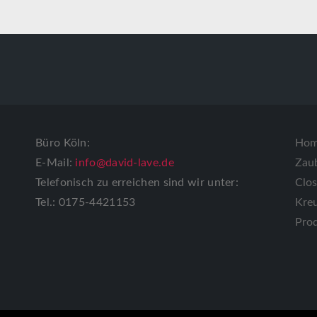
Büro Köln:
Ho
E-Mail:
info@david-lave.de
Zau
Telefonisch zu erreichen sind wir unter:
Clo
Tel.: 0175-4421153
Kreu
Pro