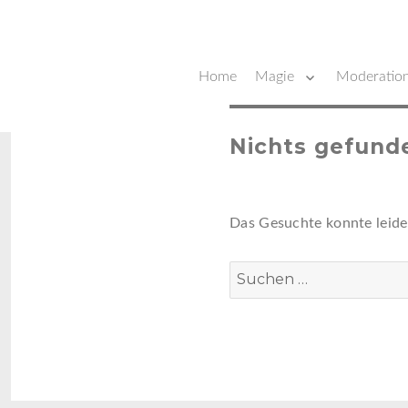
Ihr Zauberer für Messen und Events
Home
Magie
Moderatio
David Lavé
Nichts gefund
Das Gesuchte konnte leider
Suchen
nach: