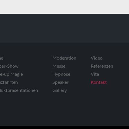
me
Moderation
Video
ber-Show
Messe
Referenzen
se-up Magie
Hypnose
Vita
zfahrten
Speaker
Kontakt
duktpräsentationen
Gallery