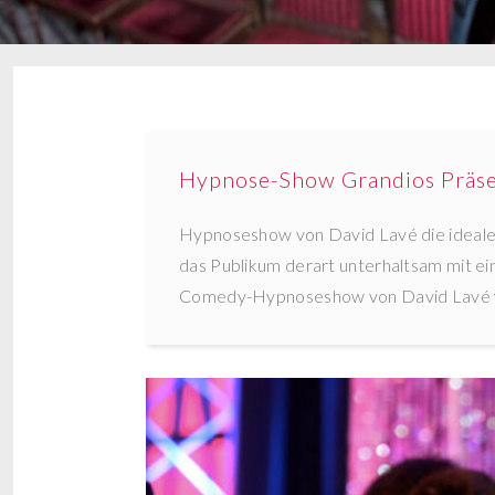
Hypnose-Show Grandios Präse
Hypnoseshow von David Lavé die ideale W
das Publikum derart unterhaltsam mit ein 
Comedy-Hypnoseshow von David Lavé we