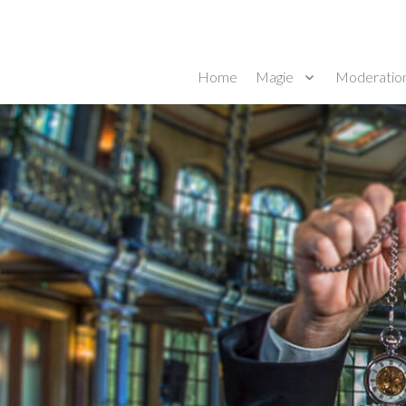
Ihr Zauberer für Messen und Events
Home
Magie
Moderatio
David Lavé