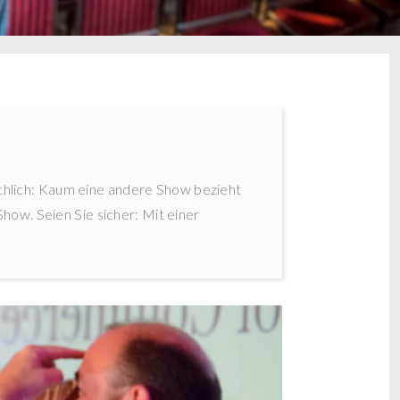
ichlich: Kaum eine andere Show bezieht
Show. Seien Sie sicher: Mit einer