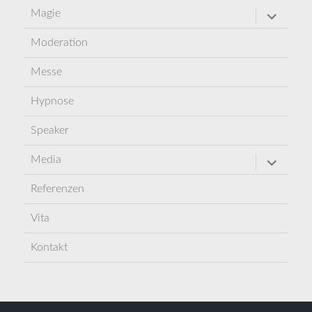
Untermen
Magie
öffnen
Moderation
Messe
Hypnose
Speaker
Untermen
Media
öffnen
Referenzen
Vita
Kontakt